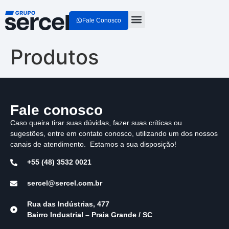
Fale Conosco
Quem Somos
Produtos
Fale conosco
Caso queira tirar suas dúvidas, fazer suas críticas ou
sugestões, entre em contato conosco, utilizando um dos nossos
canais de atendimento. Estamos a sua disposição!
+55 (48) 3532 0021
sercel@sercel.com.br
Rua das Indústrias, 477
Bairro Industrial – Praia Grande / SC